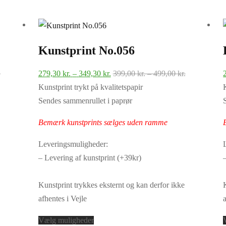
Kunstprint No.056
Prisinterval:
Prisinterval:
Prisinterval:
.
279,30
kr.
–
349,30
kr.
399,00
kr.
–
499,00
kr.
399,00 kr.
279,30 kr.
399,00 kr.
Kunstprint trykt på kvalitetspapir
til
til
til
Sendes sammenrullet i paprør
499,00 kr.
349,30 kr.
499,00 kr.
Bemærk kunstprints sælges uden ramme
Leveringsmuligheder:
– Levering af kunstprint (+39kr)
Kunstprint trykkes eksternt og kan derfor ikke
afhentes i Vejle
Dette
Vælg muligheder