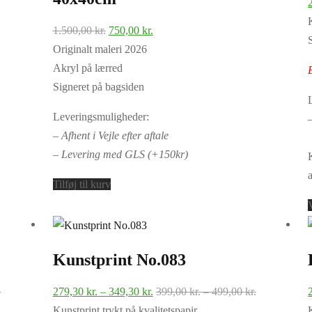
Den
Den
1.500,00
kr.
750,00
kr.
oprindelige
aktuelle
Originalt maleri 2026
pris
pris
Akryl på lærred
var:
er:
Signeret på bagsiden
1.500,00 kr..
750,00 kr..
Leveringsmuligheder:
– Afhent i Vejle efter aftale
– Levering med GLS (+150kr)
Tilføj til kurv
Kunstprint No.083
Prisinterval:
Prisinterval:
Prisinterval:
.
279,30
kr.
–
349,30
kr.
399,00
kr.
–
499,00
kr.
399,00 kr.
279,30 kr.
399,00 kr.
Kunstprint trykt på kvalitetspapir