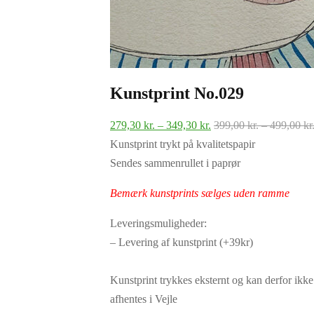
Kunstprint No.029
Prisinterval:
279,30
kr.
–
349,30
kr.
399,00
kr.
–
499,00
kr
279,30 kr.
Kunstprint trykt på kvalitetspapir
til
Sendes sammenrullet i paprør
349,30 kr.
Bemærk kunstprints sælges uden ramme
Leveringsmuligheder:
– Levering af kunstprint (+39kr)
Kunstprint trykkes eksternt og kan derfor ikke
afhentes i Vejle