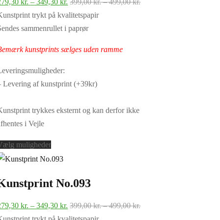
Prisinterval:
Prisinterval:
279,30
kr.
–
349,30
kr.
399,00
kr.
–
499,00
kr.
279,30 kr.
399,00 kr.
Kunstprint trykt på kvalitetspapir
til
til
Sendes sammenrullet i paprør
349,30 kr.
499,00 kr.
Bemærk kunstprints sælges uden ramme
Leveringsmuligheder:
– Levering af kunstprint (+39kr)
Kunstprint trykkes eksternt og kan derfor ikke
afhentes i Vejle
Dette
Vælg muligheder
vare
har
Kunstprint No.093
flere
varianter.
Prisinterval:
Prisinterval:
279,30
kr.
–
349,30
kr.
399,00
kr.
–
499,00
kr.
Mulighederne
279,30 kr.
399,00 kr.
Kunstprint trykt på kvalitetspapir