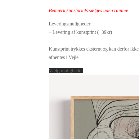
vælges
349,30 kr.
på
Bemærk kunstprints sælges uden ramme
varesiden
Leveringsmuligheder:
– Levering af kunstprint (+39kr)
Kunstprint trykkes eksternt og kan derfor ikke
afhentes i Vejle
Dette
Vælg muligheder
vare
har
flere
varianter.
Mulighederne
kan
vælges
på