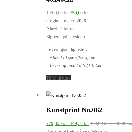
Den
Den
1.500,00
kr.
750,00
kr.
oprindelige
aktuelle
Originalt maleri 2026
pris
pris
Akryl på lærred
var:
er:
Signeret på bagsiden
1.500,00 kr..
750,00 kr..
Leveringsmuligheder:
– Afhent i Vejle efter aftale
– Levering med GLS (+150kr)
Tilføj til kurv
Kunstprint No.082
Prisinterval:
279,30
kr.
–
349,30
kr.
399,00
kr.
–
499,00
kr
279,30 kr.
Kunstprint trykt på kvalitetspapir