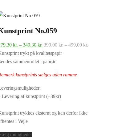
Kunstprint No.059
Prisinterval:
Prisinterval:
279,30
kr.
–
349,30
kr.
399,00
kr.
–
499,00
kr.
279,30 kr.
399,00 kr.
Kunstprint trykt på kvalitetspapir
til
til
Sendes sammenrullet i paprør
349,30 kr.
499,00 kr.
Bemærk kunstprints sælges uden ramme
Leveringsmuligheder:
– Levering af kunstprint (+39kr)
Kunstprint trykkes eksternt og kan derfor ikke
afhentes i Vejle
Dette
Vælg muligheder