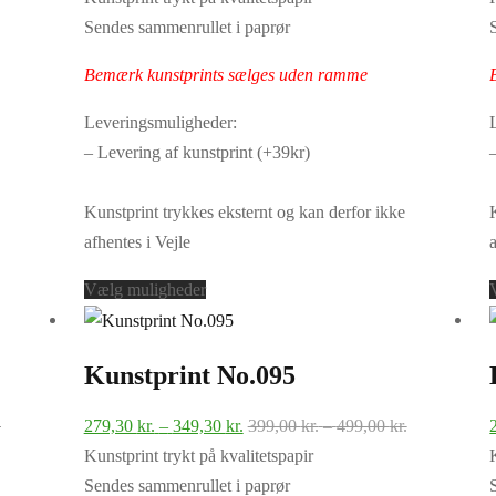
til
til
til
Sendes sammenrullet i paprør
499,00 kr.
349,30 kr.
499,00 kr.
Bemærk kunstprints sælges uden ramme
Leveringsmuligheder:
– Levering af kunstprint (+39kr)
Kunstprint trykkes eksternt og kan derfor ikke
afhentes i Vejle
Dette
Vælg muligheder
vare
har
Kunstprint No.095
flere
varianter.
Prisinterval:
Prisinterval:
Prisinterval:
.
279,30
kr.
–
349,30
kr.
399,00
kr.
–
499,00
kr.
Mulighederne
399,00 kr.
279,30 kr.
399,00 kr.
Kunstprint trykt på kvalitetspapir
kan
til
til
til
Sendes sammenrullet i paprør