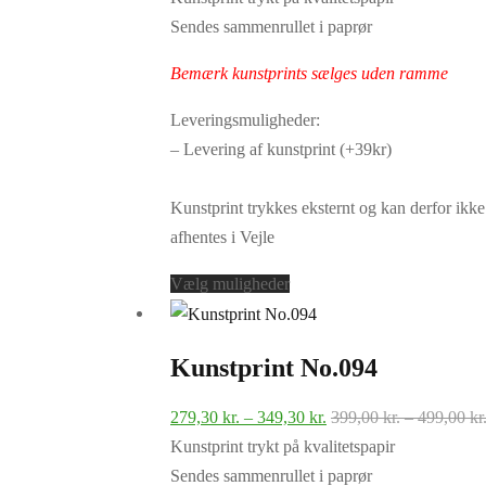
til
Sendes sammenrullet i paprør
349,30 kr.
Bemærk kunstprints sælges uden ramme
Leveringsmuligheder:
– Levering af kunstprint (+39kr)
Kunstprint trykkes eksternt og kan derfor ikke
afhentes i Vejle
Dette
Vælg muligheder
vare
har
Kunstprint No.094
flere
varianter.
Prisinterval:
279,30
kr.
–
349,30
kr.
399,00
kr.
–
499,00
kr
Mulighederne
279,30 kr.
Kunstprint trykt på kvalitetspapir
kan
til
Sendes sammenrullet i paprør