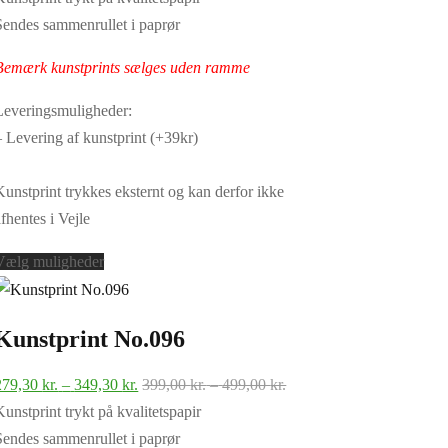
kan
til
til
Sendes sammenrullet i paprør
vælges
349,30 kr.
499,00 kr.
på
Bemærk kunstprints sælges uden ramme
varesiden
Leveringsmuligheder:
– Levering af kunstprint (+39kr)
Kunstprint trykkes eksternt og kan derfor ikke
afhentes i Vejle
Dette
Vælg muligheder
vare
har
Kunstprint No.096
flere
varianter.
Prisinterval:
Prisinterval:
279,30
kr.
–
349,30
kr.
399,00
kr.
–
499,00
kr.
Mulighederne
279,30 kr.
399,00 kr.
Kunstprint trykt på kvalitetspapir
kan
til
til
Sendes sammenrullet i paprør