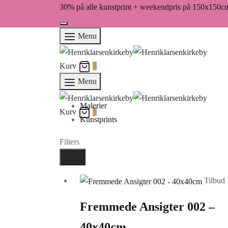
30% på alle kunstprint + weekendpris på 150x150c
Menu
Kurv
0
Menu
Malerier
Kurv
0
Kunstprints
Filters
Done
Tilbud
Fremmede Ansigter 002 –
40x40cm