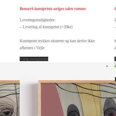
vælges
499,00 kr.
349,30 kr.
499,00 kr.
på
Bemærk kunstprints sælges uden ramme
varesiden
Leveringsmuligheder:
– Levering af kunstprint (+39kr)
Kunstprint trykkes eksternt og kan derfor ikke
afhentes i Vejle
Dette
Vælg muligheder
vare
har
flere
varianter.
Mulighederne
kan
vælges
på