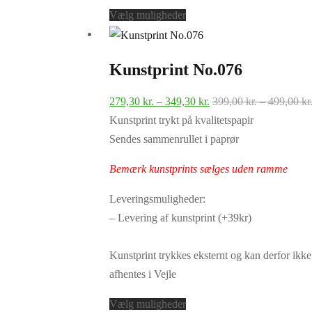
Dette
Vælg muligheder
vare
har
Kunstprint No.076
flere
varianter.
Prisinterval:
279,30
kr.
–
349,30
kr.
399,00
kr.
–
499,00
kr
Mulighederne
279,30 kr.
Kunstprint trykt på kvalitetspapir
kan
til
Sendes sammenrullet i paprør
vælges
349,30 kr.
på
Bemærk kunstprints sælges uden ramme
varesiden
Leveringsmuligheder:
– Levering af kunstprint (+39kr)
Kunstprint trykkes eksternt og kan derfor ikke
afhentes i Vejle
Dette
Vælg muligheder