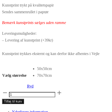
279,30 kr.
399,00 kr.
Kunstprint trykt på kvalitetspapir
til
til
Sendes sammenrullet i paprør
349,30 kr.
499,00 kr.
Bemærk kunstprints sælges uden ramme
Leveringsmuligheder:
– Levering af kunstprint (+39kr)
Kunstprint trykkes eksternt og kan derfor ikke afhentes i Vejle
50x50cm
Vælg størrelse
70x70cm
Ryd
Kunstprint
No.044
Tilføj til kurv
antal
Yderligere information