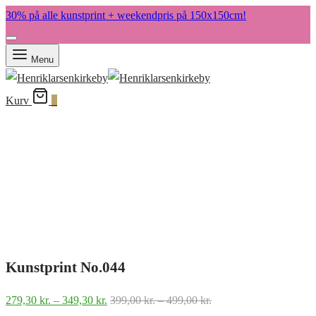
30% på alle kunstprint + weekendpris på 150x150cm!
Menu
Kurv
0
Kunstprint No.044
Prisinterval:
Prisinterval:
279,30
kr.
–
349,30
kr.
399,00
kr.
–
499,00
kr.