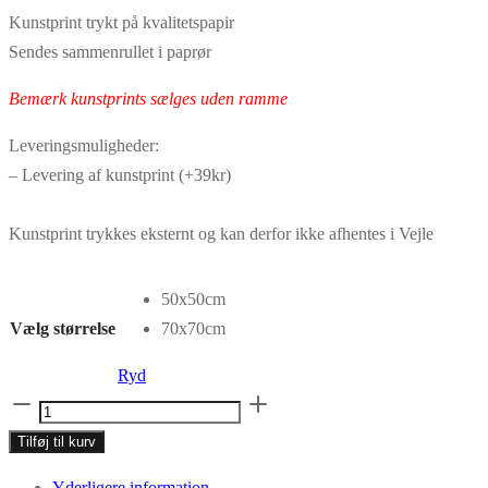
279,30 kr.
399,00 kr.
Kunstprint trykt på kvalitetspapir
til
til
Sendes sammenrullet i paprør
349,30 kr.
499,00 kr.
Bemærk kunstprints sælges uden ramme
Leveringsmuligheder:
– Levering af kunstprint (+39kr)
Kunstprint trykkes eksternt og kan derfor ikke afhentes i Vejle
50x50cm
Vælg størrelse
70x70cm
Ryd
Kunstprint
No.013
Tilføj til kurv
antal
Yderligere information