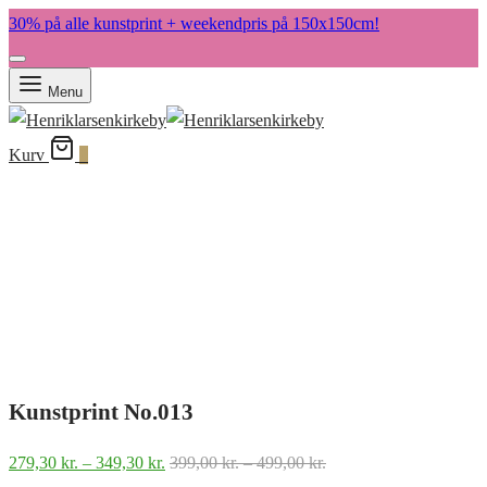
30% på alle kunstprint + weekendpris på 150x150cm!
Menu
Kurv
0
Kunstprint No.013
Prisinterval:
Prisinterval:
279,30
kr.
–
349,30
kr.
399,00
kr.
–
499,00
kr.