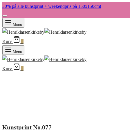
30% på alle kunstprint + weekendpris på 150x150cm!
Menu
Kurv
0
Menu
Kurv
0
Kunstprint No.077