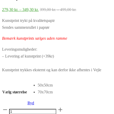
Prisinterval:
Prisinterval:
279,30
kr.
–
349,30
kr.
399,00
kr.
–
499,00
kr.
279,30 kr.
399,00 kr.
Kunstprint trykt på kvalitetspapir
til
til
Sendes sammenrullet i paprør
349,30 kr.
499,00 kr.
Bemærk kunstprints sælges uden ramme
Leveringsmuligheder:
– Levering af kunstprint (+39kr)
Kunstprint trykkes eksternt og kan derfor ikke afhentes i Vejle
50x50cm
Vælg størrelse
70x70cm
Ryd
Kunstprint