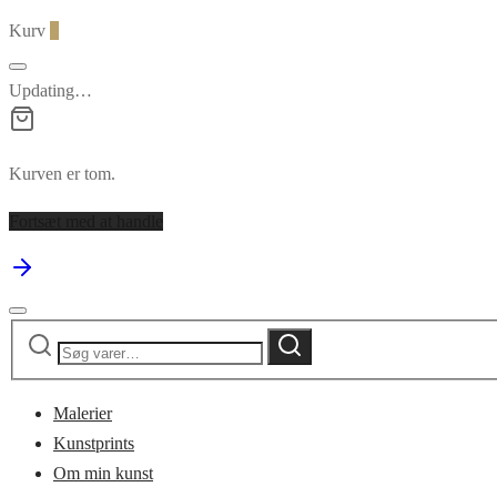
Kurv
0
Updating…
Kurven er tom.
Fortsæt med at handle
Søg
Søg
efter:
Malerier
Kunstprints
Om min kunst