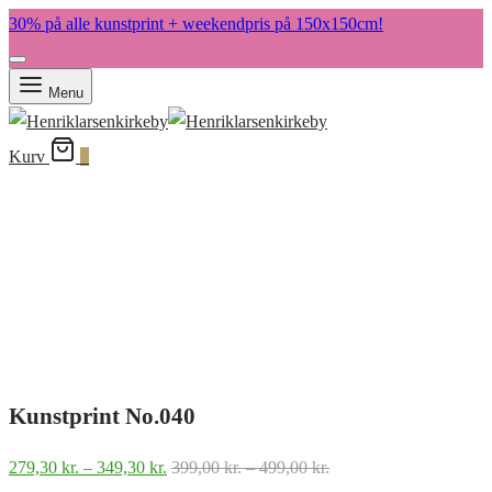
30% på alle kunstprint + weekendpris på 150x150cm!
Menu
Kurv
0
Kunstprint No.040
Prisinterval:
Prisinterval:
279,30
kr.
–
349,30
kr.
399,00
kr.
–
499,00
kr.