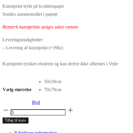
279,30 kr.
399,00 kr.
Kunstprint trykt på kvalitetspapir
til
til
Sendes sammenrullet i paprør
349,30 kr.
499,00 kr.
Bemærk kunstprints sælges uden ramme
Leveringsmuligheder:
– Levering af kunstprint (+39kr)
Kunstprint trykkes eksternt og kan derfor ikke afhentes i Vejle
50x50cm
Vælg størrelse
70x70cm
Ryd
Kunstprint
No.040
Tilføj til kurv
antal
Yderligere information