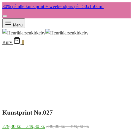
30% på alle kunstprint + weekendpris på 150x150cm!
Menu
Kurv
0
Kunstprint No.027
Prisinterval:
Prisinterval:
279,30
kr.
–
349,30
kr.
399,00
kr.
–
499,00
kr.