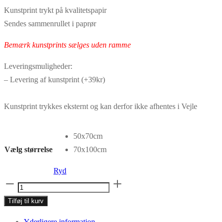
279,30 kr.
399,00 kr.
Kunstprint trykt på kvalitetspapir
til
til
Sendes sammenrullet i paprør
349,30 kr.
499,00 kr.
Bemærk kunstprints sælges uden ramme
Leveringsmuligheder:
– Levering af kunstprint (+39kr)
Kunstprint trykkes eksternt og kan derfor ikke afhentes i Vejle
50x70cm
Vælg størrelse
70x100cm
Ryd
Kunstprint
No.027
Tilføj til kurv
antal
Yderligere information