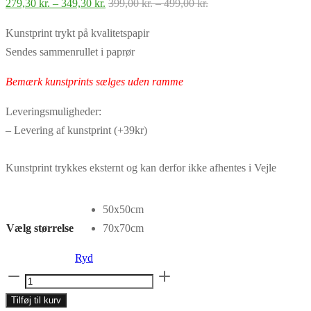
Prisinterval:
Prisinterval:
279,30
kr.
–
349,30
kr.
399,00
kr.
–
499,00
kr.
279,30 kr.
399,00 kr.
Kunstprint trykt på kvalitetspapir
til
til
Sendes sammenrullet i paprør
349,30 kr.
499,00 kr.
Bemærk kunstprints sælges uden ramme
Leveringsmuligheder:
– Levering af kunstprint (+39kr)
Kunstprint trykkes eksternt og kan derfor ikke afhentes i Vejle
50x50cm
Vælg størrelse
70x70cm
Ryd
Kunstprint
No.030
Tilføj til kurv