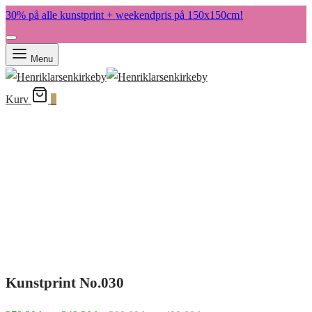
30% på alle kunstprint + weekendpris på 150x150cm!
Menu
Kurv
0
Kunstprint No.030