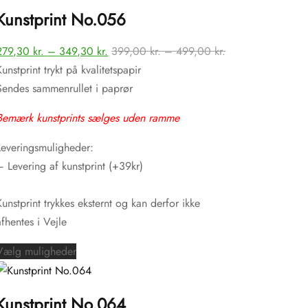
har
Kunstprint No.056
flere
varianter.
terval:
Prisinterval:
Prisinterval:
279,30
kr.
–
349,30
kr.
399,00
kr.
–
499,00
kr.
Mulighederne
0 kr.
279,30 kr.
399,00 kr.
Kunstprint trykt på kvalitetspapir
kan
til
til
Sendes sammenrullet i paprør
vælges
0 kr.
349,30 kr.
499,00 kr.
på
Bemærk kunstprints sælges uden ramme
varesiden
Leveringsmuligheder:
– Levering af kunstprint (+39kr)
Kunstprint trykkes eksternt og kan derfor ikke
afhentes i Vejle
Dette
Vælg muligheder
vare
har
Kunstprint No.064
flere