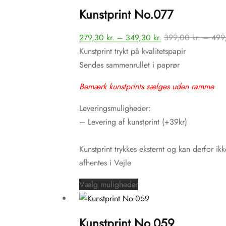
har
Kunstprint No.077
flere
varianter.
Prisinterval:
279,30
kr.
–
349,30
kr.
399,00
kr.
–
499
Mulighederne
279,30 kr.
Kunstprint trykt på kvalitetspapir
kan
til
Sendes sammenrullet i paprør
vælges
349,30 kr.
på
Bemærk kunstprints sælges uden ramme
varesiden
Leveringsmuligheder:
– Levering af kunstprint (+39kr)
Kunstprint trykkes eksternt og kan derfor ikk
afhentes i Vejle
Dette
Vælg muligheder
vare
har
Kunstprint No.059
flere