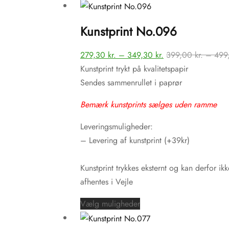
vare
har
Kunstprint No.096
flere
varianter.
Prisinterval:
279,30
kr.
–
349,30
kr.
399,00
kr.
–
499
Mulighederne
279,30 kr.
Kunstprint trykt på kvalitetspapir
kan
til
Sendes sammenrullet i paprør
vælges
349,30 kr.
på
Bemærk kunstprints sælges uden ramme
varesiden
Leveringsmuligheder:
– Levering af kunstprint (+39kr)
Kunstprint trykkes eksternt og kan derfor ikk
afhentes i Vejle
Dette
Vælg muligheder
vare