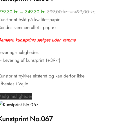
varianter.
terval:
Prisinterval:
Prisinterval:
279,30
kr.
–
349,30
kr.
399,00
kr.
–
499,00
kr.
Mulighederne
0 kr.
279,30 kr.
399,00 kr.
Kunstprint trykt på kvalitetspapir
kan
til
til
Sendes sammenrullet i paprør
vælges
0 kr.
349,30 kr.
499,00 kr.
på
Bemærk kunstprints sælges uden ramme
varesiden
Leveringsmuligheder:
– Levering af kunstprint (+39kr)
Kunstprint trykkes eksternt og kan derfor ikke
afhentes i Vejle
Dette
Vælg muligheder
vare
har
Kunstprint No.067
flere
varianter.