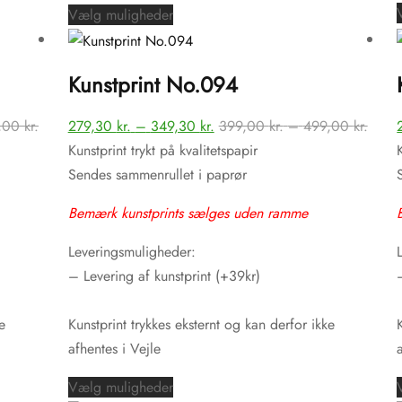
Dette
Vælg muligheder
vare
har
Kunstprint No.094
flere
varianter.
Prisinterval:
Prisinterval:
Prisin
,00
kr.
279,30
kr.
–
349,30
kr.
399,00
kr.
–
499,00
kr.
Mulighederne
399,00 kr.
279,30 kr.
399,0
Kunstprint trykt på kvalitetspapir
kan
til
til
til
Sendes sammenrullet i paprør
vælges
499,00 kr.
349,30 kr.
499,0
på
Bemærk kunstprints sælges uden ramme
varesiden
Leveringsmuligheder:
– Levering af kunstprint (+39kr)
e
Kunstprint trykkes eksternt og kan derfor ikke
afhentes i Vejle
Dette
Vælg muligheder