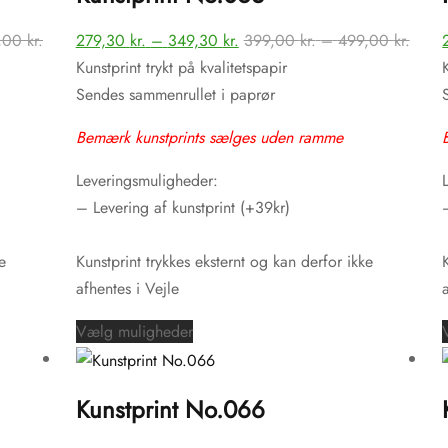
varianter.
Prisinterval:
Prisinterval:
Prisin
,00
kr.
279,30
kr.
–
349,30
kr.
399,00
kr.
–
499,00
kr.
Mulighederne
399,00 kr.
279,30 kr.
399,0
Kunstprint trykt på kvalitetspapir
kan
til
til
til
Sendes sammenrullet i paprør
vælges
499,00 kr.
349,30 kr.
499,0
på
Bemærk kunstprints sælges uden ramme
varesiden
Leveringsmuligheder:
– Levering af kunstprint (+39kr)
e
Kunstprint trykkes eksternt og kan derfor ikke
afhentes i Vejle
Dette
Vælg muligheder
vare
har
Kunstprint No.066
flere
varianter.