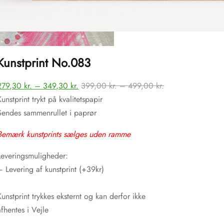
Kunstprint No.083
Prisinterval:
Prisinterval:
279,30
kr.
–
349,30
kr.
399,00
kr.
–
499,00
kr.
terval:
279,30 kr.
399,00 kr.
Kunstprint trykt på kvalitetspapir
0 kr.
til
til
Sendes sammenrullet i paprør
349,30 kr.
499,00 kr.
0 kr.
Bemærk kunstprints sælges uden ramme
Leveringsmuligheder:
– Levering af kunstprint (+39kr)
Kunstprint trykkes eksternt og kan derfor ikke
afhentes i Vejle