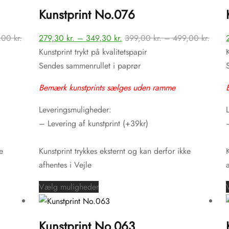
har
Kunstprint No.076
flere
varianter.
Prisinterval:
Prisinterval:
Prisin
,00
kr.
279,30
kr.
–
349,30
kr.
399,00
kr.
–
499,00
kr.
Mulighederne
399,00 kr.
279,30 kr.
399,0
Kunstprint trykt på kvalitetspapir
kan
til
til
til
Sendes sammenrullet i paprør
vælges
499,00 kr.
349,30 kr.
499,0
på
Bemærk kunstprints sælges uden ramme
varesiden
Leveringsmuligheder:
– Levering af kunstprint (+39kr)
e
Kunstprint trykkes eksternt og kan derfor ikke
afhentes i Vejle
Dette
Vælg muligheder
vare
har
Kunstprint No.063
flere