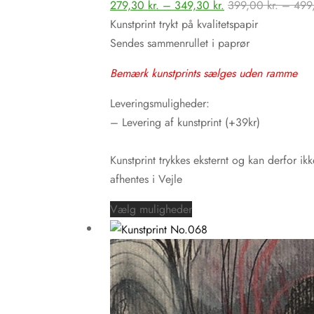
Prisinterval:
279,30
kr.
–
349,30
kr.
399,00
kr.
–
499
Mulighederne
279,30 kr.
Kunstprint trykt på kvalitetspapir
kan
til
Sendes sammenrullet i paprør
vælges
349,30 kr.
på
Bemærk kunstprints sælges uden ramme
varesiden
Leveringsmuligheder:
– Levering af kunstprint (+39kr)
Kunstprint trykkes eksternt og kan derfor ikk
afhentes i Vejle
Dette
Vælg muligheder
vare
har
flere
varianter.
Mulighederne