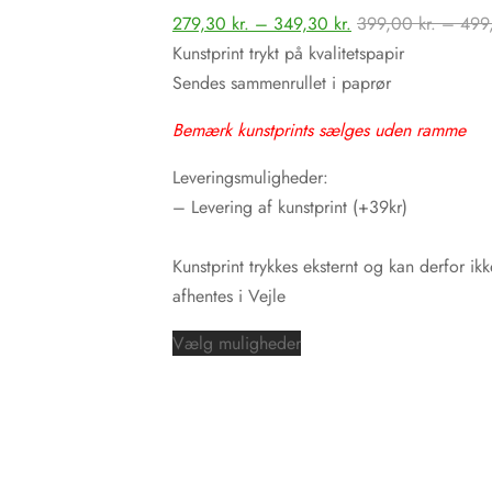
Prisinterval:
279,30
kr.
–
349,30
kr.
399,00
kr.
–
499
279,30 kr.
Kunstprint trykt på kvalitetspapir
til
Sendes sammenrullet i paprør
349,30 kr.
Bemærk kunstprints sælges uden ramme
Leveringsmuligheder:
– Levering af kunstprint (+39kr)
Kunstprint trykkes eksternt og kan derfor ikk
afhentes i Vejle
Dette
Vælg muligheder
vare
har
flere
varianter.
Mulighederne