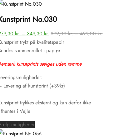
vare
har
Kunstprint No.030
flere
varianter.
terval:
Prisinterval:
Prisinterval:
279,30
kr.
–
349,30
kr.
399,00
kr.
–
499,00
kr.
Mulighederne
0 kr.
279,30 kr.
399,00 kr.
Kunstprint trykt på kvalitetspapir
kan
til
til
Sendes sammenrullet i paprør
vælges
0 kr.
349,30 kr.
499,00 kr.
på
Bemærk kunstprints sælges uden ramme
varesiden
Leveringsmuligheder:
– Levering af kunstprint (+39kr)
Kunstprint trykkes eksternt og kan derfor ikke
afhentes i Vejle
Dette
Vælg muligheder
vare