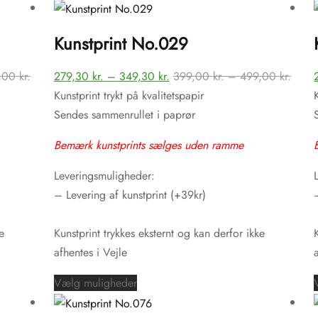
vare
har
Kunstprint No.029
flere
varianter.
Prisinterval:
Prisinterval:
Prisin
,00
kr.
279,30
kr.
–
349,30
kr.
399,00
kr.
–
499,00
kr.
Mulighederne
399,00 kr.
279,30 kr.
399,0
Kunstprint trykt på kvalitetspapir
kan
til
til
til
Sendes sammenrullet i paprør
vælges
499,00 kr.
349,30 kr.
499,0
på
Bemærk kunstprints sælges uden ramme
varesiden
Leveringsmuligheder:
– Levering af kunstprint (+39kr)
e
Kunstprint trykkes eksternt og kan derfor ikke
afhentes i Vejle
Dette
Vælg muligheder
vare