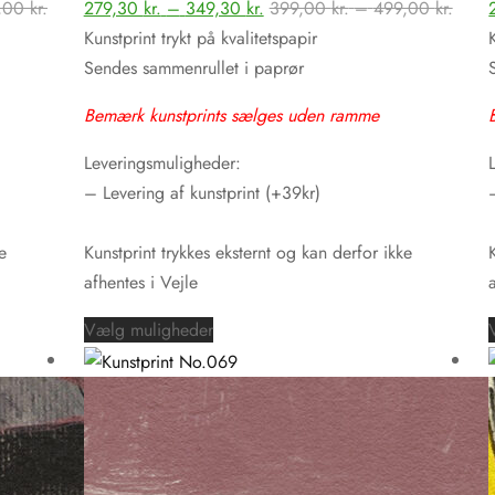
Prisinterval:
Prisinterval:
Prisin
,00
kr.
279,30
kr.
–
349,30
kr.
399,00
kr.
–
499,00
kr.
Mulighederne
399,00 kr.
279,30 kr.
399,0
Kunstprint trykt på kvalitetspapir
kan
til
til
til
Sendes sammenrullet i paprør
vælges
499,00 kr.
349,30 kr.
499,0
på
Bemærk kunstprints sælges uden ramme
varesiden
Leveringsmuligheder:
– Levering af kunstprint (+39kr)
e
Kunstprint trykkes eksternt og kan derfor ikke
afhentes i Vejle
Dette
Vælg muligheder
vare
har
flere
varianter.
Mulighederne