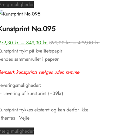
Dette
Vælg muligheder
vare
har
Kunstprint No.095
flere
varianter.
terval:
Prisinterval:
Prisinterval:
279,30
kr.
–
349,30
kr.
399,00
kr.
–
499,00
kr.
Mulighederne
0 kr.
279,30 kr.
399,00 kr.
Kunstprint trykt på kvalitetspapir
kan
til
til
Sendes sammenrullet i paprør
vælges
0 kr.
349,30 kr.
499,00 kr.
på
Bemærk kunstprints sælges uden ramme
varesiden
Leveringsmuligheder:
– Levering af kunstprint (+39kr)
Kunstprint trykkes eksternt og kan derfor ikke
afhentes i Vejle
Dette
Vælg muligheder