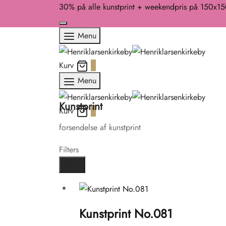
30% på alle kunstprint + weekendpris på 150x1
Menu
Kurv
0
Menu
Kunstprint
Kurv
0
forsendelse af kunstprint
Filters
Done
Kunstprint No.081