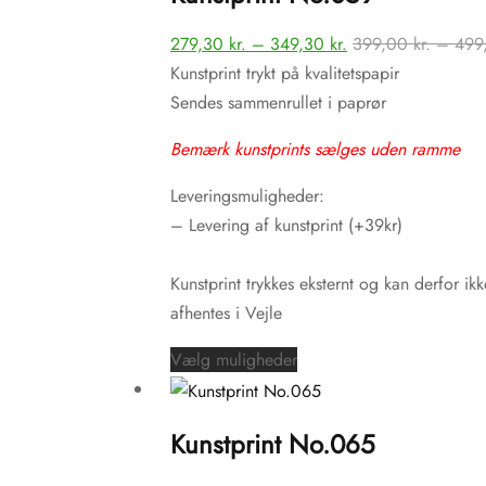
varianter.
Prisinterval:
279,30
kr.
–
349,30
kr.
399,00
kr.
–
499
Mulighederne
279,30 kr.
Kunstprint trykt på kvalitetspapir
kan
til
Sendes sammenrullet i paprør
vælges
349,30 kr.
på
Bemærk kunstprints sælges uden ramme
varesiden
Leveringsmuligheder:
– Levering af kunstprint (+39kr)
Kunstprint trykkes eksternt og kan derfor ikk
afhentes i Vejle
Dette
Vælg muligheder
vare
har
Kunstprint No.065
flere
varianter.