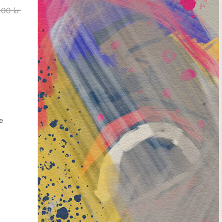
Prisinterval:
,00
kr.
399,00 kr.
til
499,00 kr.
e