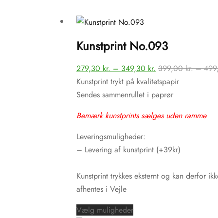
Kunstprint No.093
Prisinterval:
279,30
kr.
–
349,30
kr.
399,00
kr.
–
499
279,30 kr.
Kunstprint trykt på kvalitetspapir
til
Sendes sammenrullet i paprør
349,30 kr.
Bemærk kunstprints sælges uden ramme
Leveringsmuligheder:
– Levering af kunstprint (+39kr)
Kunstprint trykkes eksternt og kan derfor ikk
afhentes i Vejle
Dette
Vælg muligheder