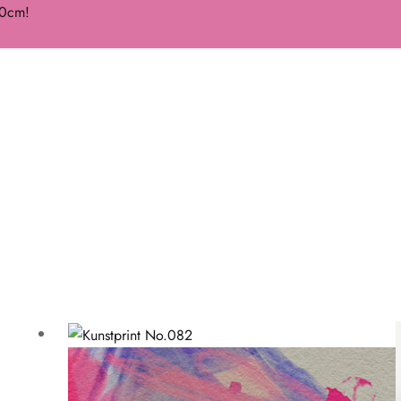
50cm!