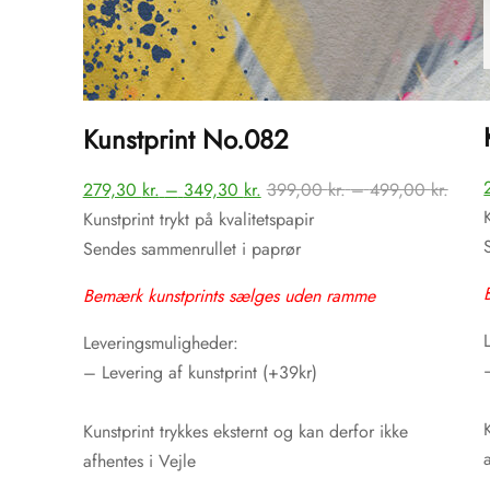
Kunstprint No.082
Prisinterval:
Prisin
279,30
kr.
–
349,30
kr.
399,00
kr.
–
499,00
kr.
279,30 kr.
399,0
Kunstprint trykt på kvalitetspapir
til
til
Sendes sammenrullet i paprør
349,30 kr.
499,0
Bemærk kunstprints sælges uden ramme
Leveringsmuligheder:
– Levering af kunstprint (+39kr)
Kunstprint trykkes eksternt og kan derfor ikke
afhentes i Vejle